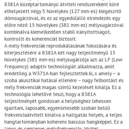
8381A középtartományú átviteli rendszereként köré
elhelyezett négy 5 hüvelykes (127 mm-es) kiegészítő
dómsugárzóval, és ez az egyedülálló elrendezés egy
előre néző 15 hüvelykes (381 mm-es) mélysugárzóval
kombinálva kiemelkedően stabil irányítottságot,
kontrollt és koherenciát biztosít.
A mély frekvenciák reprodukálásának fokozására és
kiterjesztésére a 8381A két nagy teljesítményű 15
hüvelykes (381 mm-es) mélysugárzója azt az LF (Low
Frequency) adaptív technológiát alkalmazza, amit
eredetileg a W371A-ban fejlesztettek ki, s amely – a
szoba akusztikai hatásai ellenére – nagy felbontást és
mély frekvenciák magas szintű kezelését kínálja. Ez a
technológia lehetővé teszi, hogy a 8381A
teljesítményét gondosan a helyiséghez lehessen
igazítani, laposabb, egyenletesebb szobán belüli
frekvenciaátvitelt kínálva a hallgatás helyén, a teljes
hangtartományban koherens basszus hangképpel. Ez a
lapos és semleges mélyfrekvenciás átvitel