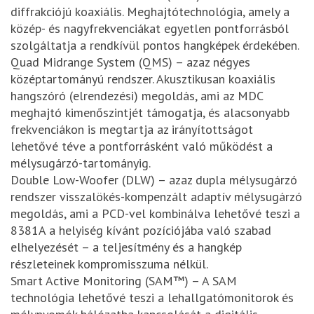
diffrakciójú koaxiális. Meghajtótechnológia, amely a
közép- és nagyfrekvenciákat egyetlen pontforrásból
szolgáltatja a rendkívül pontos hangképek érdekében.
Quad Midrange System (QMS) – azaz négyes
középtartományú rendszer. Akusztikusan koaxiális
hangszóró (elrendezési) megoldás, ami az MDC
meghajtó kimenőszintjét támogatja, és alacsonyabb
frekvenciákon is megtartja az irányítottságot
lehetővé téve a pontforrásként való működést a
mélysugárzó-tartományig.
Double Low-Woofer (DLW) – azaz dupla mélysugárzó
rendszer visszalökés-kompenzált adaptív mélysugárzó
megoldás, ami a PCD-vel kombinálva lehetővé teszi a
8381A a helyiség kívánt pozíciójába való szabad
elhelyezését – a teljesítmény és a hangkép
részleteinek kompromisszuma nélkül.
Smart Active Monitoring (SAM™) – A SAM
technológia lehetővé teszi a lehallgatómonitorok és