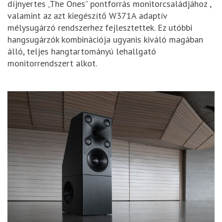
díjnyertes „The Ones” pontforrás monitorcsaládjához ,
valamint az azt kiegészítő W371A adaptív
mélysugárzó rendszerhez fejlesztettek. Ez utóbbi
hangsugárzók kombinációja ugyanis kiváló magában
álló, teljes hangtartományú lehallgató
monitorrendszert alkot.