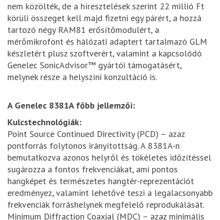
nem közölték, de a híresztelések szerint 22 millió Ft
körüli összeget kell majd fizetni egy párért, a hozzá
tartozó négy RAM81 erősítőmodulért, a
mérőmikrofont és hálózati adaptert tartalmazó GLM
készletért plusz szoftverért, valamint a kapcsolódó
Genelec SonicAdvisor™ gyártói támogatásért,
melynek része a helyszíni konzultáció is.
A Genelec 8381A főbb jellemzői:
Kulcstechnológiák:
Point Source Continued Directivity (PCD) – azaz
pontforrás folytonos irányítottság. A 8381A-n
bemutatkozva azonos helyről és tökéletes időzítéssel
sugározza a fontos frekvenciákat, ami pontos
hangképet és természetes hangtér-reprezentációt
eredményez, valamint lehetővé teszi a legalacsonyabb
frekvenciák forráshelynek megfelelő reprodukálását.
Minimum Diffraction Coaxial (MDC) – azaz minimális