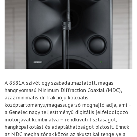
A 8381A szívét egy szabadalmaztatott, magas
hangnyomású Minimum Diffraction Coaxial (MDC),
azaz minimális diffrakciójú koaxiális
középtartományú/magassugárzó meghajtó adja, ami –
a Genelec nagy teljesítményű digitális jelfeldolgozó
motorjával kombinálva – rendkívüli tisztaságot,
hangképalkotást és adaptálhatóságot biztosít. Ennek
az MDC meghajtónak közös az akusztikai tengelye a