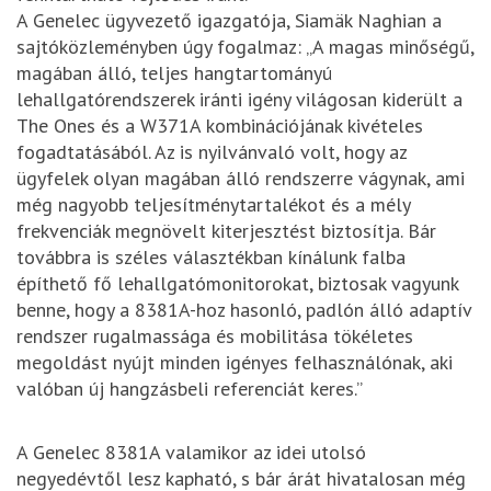
A Genelec ügyvezető igazgatója, Siamäk Naghian a
sajtóközleményben úgy fogalmaz: „A magas minőségű,
magában álló, teljes hangtartományú
lehallgatórendszerek iránti igény világosan kiderült a
The Ones és a W371A kombinációjának kivételes
fogadtatásából. Az is nyilvánvaló volt, hogy az
ügyfelek olyan magában álló rendszerre vágynak, ami
még nagyobb teljesítménytartalékot és a mély
frekvenciák megnövelt kiterjesztést biztosítja. Bár
továbbra is széles választékban kínálunk falba
építhető fő lehallgatómonitorokat, biztosak vagyunk
benne, hogy a 8381A-hoz hasonló, padlón álló adaptív
rendszer rugalmassága és mobilitása tökéletes
megoldást nyújt minden igényes felhasználónak, aki
valóban új hangzásbeli referenciát keres.”
A Genelec 8381A valamikor az idei utolsó
negyedévtől lesz kapható, s bár árát hivatalosan még