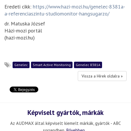
Eredeti cikk:
https://www.hazi-mozi.hu/genelec-8381a-
a-referenciaszintu-studiomonitor-hangsugarzo/
dr. Matuska József
Házi-mozi portál
(hazi-mozi.hu)
Genelec
Smart Active Monitoring
Genelec 8381A
Vissza a Hírek oldalra »
Képviselt gyártók, márkák
Az AUDMAX által képviselt kiemelt márkák, gyártók - ABC
sorrendben.
Bővebben...