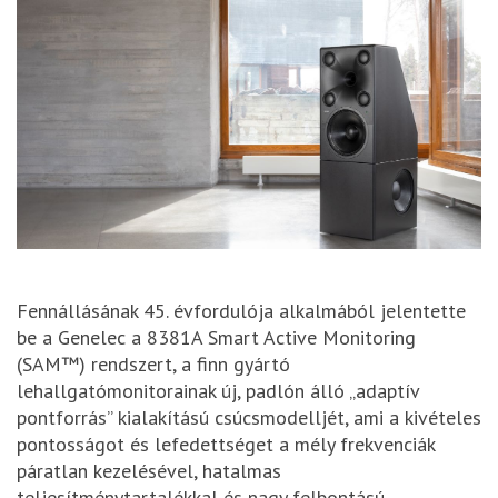
Fennállásának 45. évfordulója alkalmából jelentette
be a Genelec a 8381A Smart Active Monitoring
(SAM™) rendszert, a finn gyártó
lehallgatómonitorainak új, padlón álló „adaptív
pontforrás” kialakítású csúcsmodelljét, ami a kivételes
pontosságot és lefedettséget a mély frekvenciák
páratlan kezelésével, hatalmas
teljesítménytartalékkal és nagy felbontású