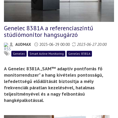
Genelec 8381A a referenciaszintű
stúdiómonitor hangsugárzó
AUDMAX
2023-06-29 00:00
2023-06-27 20:00
Genelec
Smart Active Monitoring
Genelec 8381A
A Genelec 8381A „SAM™ adaptív pontforrás fő
monitorrendszer” a hang kivételes pontosságú,
lefedettségű előállítását biztosítja a mély
frekvenciák páratlan kezelésével, hatalmas
teljesítményével és a nagy felbontású
hangképalkotással.