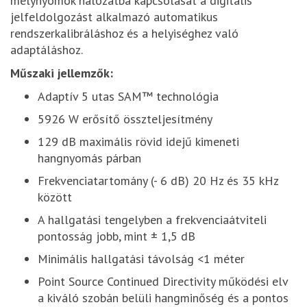
mélynyomók hálózatba kapcsolását a digitális
jelfeldolgozást alkalmazó automatikus
rendszerkalibráláshoz és a helyiséghez való
adaptáláshoz.
Műszaki jellemzők:
Adaptív 5 utas SAM™ technológia
5926 W erősítő összteljesítmény
129 dB maximális rövid idejű kimeneti
hangnyomás párban
Frekvenciatartomány (- 6 dB) 20 Hz és 35 kHz
között
A hallgatási tengelyben a frekvenciaátviteli
pontosság jobb, mint ± 1,5 dB
Minimális hallgatási távolság <1 méter
Point Source Continued Directivity működési elv
a kiváló szobán belüli hangminőség és a pontos