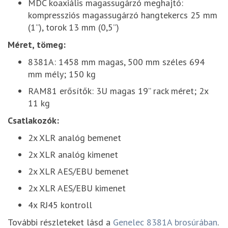
MDC koaxiális magassugárzó meghajtó:
kompressziós magassugárzó hangtekercs 25 mm
(1”), torok 13 mm (0,5”)
Méret, tömeg:
8381A: 1458 mm magas, 500 mm széles 694
mm mély; 150 kg
RAM81 erősítők: 3U magas 19” rack méret; 2x
11 kg
Csatlakozók:
2x XLR analóg bemenet
2x XLR analóg kimenet
2x XLR AES/EBU bemenet
2x XLR AES/EBU kimenet
4x RJ45 kontroll
További részleteket lásd a
Genelec 8381A brosúrában
.