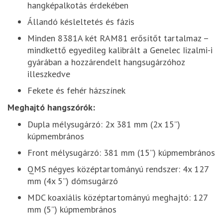
hangképalkotás érdekében
Állandó késleltetés és fázis
Minden 8381A két RAM81 erősítőt tartalmaz –
mindkettő egyedileg kalibrált a Genelec Iizalmi-i
gyárában a hozzárendelt hangsugárzóhoz
illeszkedve
Fekete és fehér házszínek
Meghajtó hangszórók:
Dupla mélysugárzó: 2x 381 mm (2x 15”)
kúpmembrános
Front mélysugárzó: 381 mm (15”) kúpmembrános
QMS négyes középtartományú rendszer: 4x 127
mm (4x 5”) dómsugárzó
MDC koaxiális középtartományú meghajtó: 127
mm (5”) kúpmembrános