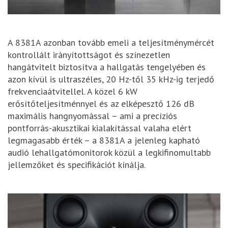
A 8381A azonban tovább emeli a teljesítménymércét
kontrollált irányítottságot és színezetlen
hangátvitelt biztosítva a hallgatás tengelyében és
azon kívül is ultraszéles, 20 Hz-től 35 kHz-ig terjedő
frekvenciaátvitellel. A közel 6 kW
erősítőteljesítménnyel és az elképesztő 126 dB
maximális hangnyomással – ami a precíziós
pontforrás-akusztikai kialakítással valaha elért
legmagasabb érték – a 8381A a jelenleg kapható
audió lehallgatómonitorok közül a legkifinomultabb
jellemzőket és specifikációt kínálja.