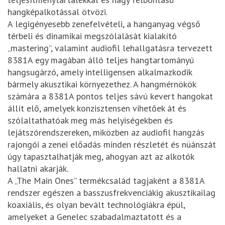
hangképalkotással ötvözi.
A legigényesebb zenefelvételi, a hanganyag végső
térbeli és dinamikai megszólalását kialakító
„mastering”, valamint audiofil lehallgatásra tervezett
8381A egy magában álló teljes hangtartományú
hangsugárzó, amely intelligensen alkalmazkodik
bármely akusztikai környezethez. A hangmérnökök
számára a 8381A pontos teljes sávú kevert hangokat
állít elő, amelyek konzisztensen vihetőek át és
szólaltathatóak meg más helyiségekben és
lejátszórendszereken, miközben az audiofil hangzás
rajongói a zenei előadás minden részletét és nüánszát
úgy tapasztalhatják meg, ahogyan azt az alkotók
hallatni akarják.
A „The Main Ones” termékcsalád tagjaként a 8381A
rendszer egészen a basszusfrekvenciákig akusztikailag
koaxiális, és olyan bevált technológiákra épül,
amelyeket a Genelec szabadalmaztatott és a