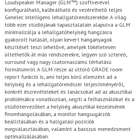
Loudspeaker Manager (GLM™) szoftverével
konfigurálható, kalibrálható és vezérelhető teljes
Genelec intelligens lehallgatórendszerekbe. A világ
több ezer stúdiójának tapasztalatain alapulva a GLM
minimalizálja a lehallgatóhelyiség hangzásra
gyakorolt hatását, olyan kevert hanganyagok
készítését teszi lehetővé, amelyek tökéletesen
ültethetők át más rendszerekre, legyen szó sztereó,
surround vagy nagy csatornaszámú térhatású
formátumról. A GLM része az úttörő GRADE room
report funkció is, ami teljes körű elemzést ad a
helyiség és a lehallgatórendszer teljesítményéről,
konkrét észrevételeket és tanácsokat ad az akusztikai
problémákra vonatkozóan, segíti a felhasználókat és a
stúdiótervezőket a helyiség akusztikai kezelésének
finomhangolásában, a monitor hangsugárzók
beállításában és a hallgatási pozíciók
megválasztásában, valamint a basszus menedzsment
optimalizálásában.