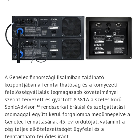
A Genelec finnországi Iisalmiban található
központjában a fenntarthatóság és a környezeti
felelősségvállalás legmagasabb követelményei
szerint tervezett és gyártott 8381A a széles körű
SonicAdvisor™ rendszerkalibrálási és szolgáltatási
csomaggal együtt kerül forgalomba megünnepelve a
Genelec fennállásának 45. évfordulóját, valamint a
cég teljes elkötelezettségét ügyfelei és a
fenntartható fejlődés iránt.