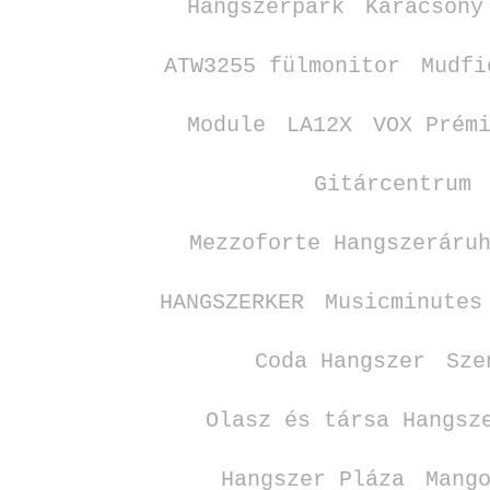
Hangszerpark
Karácsony
ATW3255 fülmonitor
Mudfi
Module
LA12X
VOX Prém
Gitárcentrum
Mezzoforte Hangszeráru
HANGSZERKER
Musicminutes
Coda Hangszer
Sze
Olasz és társa Hangsz
Hangszer Pláza
Mang