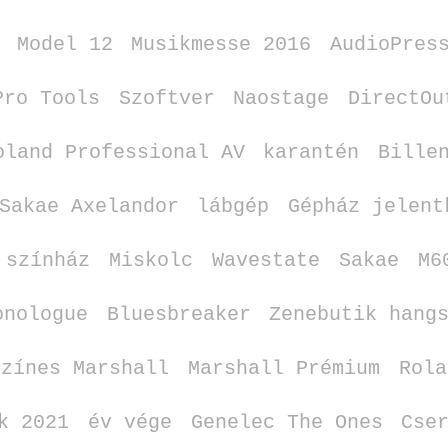
Model 12
Musikmesse 2016
AudioPres
Pro Tools
Szoftver
Naostage
DirectOu
oland Professional AV
karantén
Bille
Sakae Axelandor
lábgép
Gépház jelent
színház
Miskolc
Wavestate
Sakae
M6
onologue
Bluesbreaker
Zenebutik hang
Színes Marshall
Marshall Prémium
Rola
k 2021
év vége
Genelec The Ones
Cse