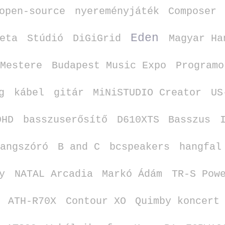
open‑source
nyereményjáték
Composer
Eden
eta
Stúdió
DiGiGrid
Magyar Ha
 Mestere
Budapest Music Expo
Programo
g
kábel
gitár
MiNiSTUDIO Creator
US
0HD
basszuserősítő
D610XTS
Basszus
hangszóró
B and C
bcspeakers
hangfal
y
NATAL Arcadia
Markó Ádám
TR‑S Pow
ATH‑R70X
Contour XO
Quimby koncert