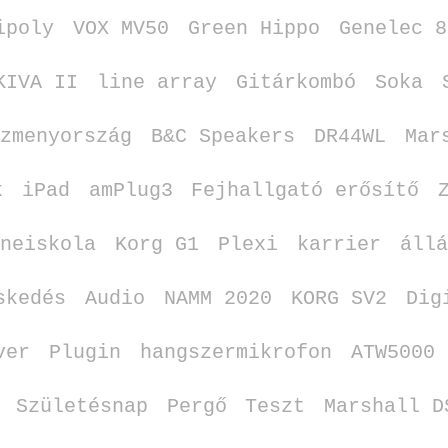
ipoly
VOX MV50
Green Hippo
Genelec 8
KIVA II
line array
Gitárkombó
Soka
szmenyország
B&C Speakers
DR44WL
Mar
k
iPad
amPlug3
Fejhallgató erősítő
eneiskola
Korg G1
Plexi
karrier
állá
skedés
Audio
NAMM 2020
KORG SV2
Dig
ver
Plugin
hangszermikrofon
ATW5000
Születésnap
Pergő
Teszt
Marshall D