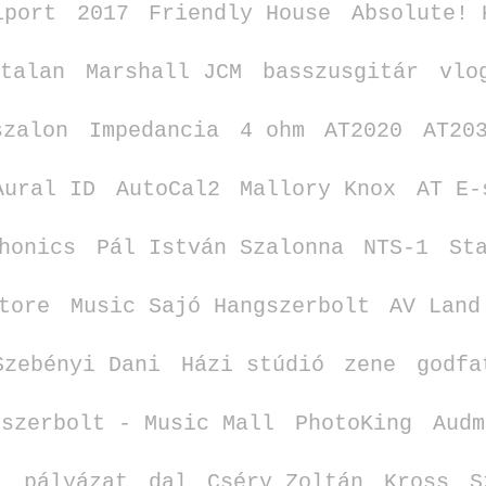
iport
2017
Friendly House
Absolute! 
rtalan
Marshall JCM
basszusgitár
vlo
szalon
Impedancia
4 ohm
AT2020
AT20
Aural ID
AutoCal2
Mallory Knox
AT E‑
honics
Pál István Szalonna
NTS‑1
St
tore
Music Sajó Hangszerbolt
AV Land
Szebényi Dani
Házi stúdió
zene
godfa
gszerbolt ‑ Music Mall
PhotoKing
Audm
l
pályázat
dal
Cséry Zoltán
Kross
S