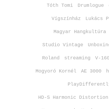
Tóth Tomi
Drumlogue
Vígszínház
Lukács P
Magyar Hangkultúra
Studio Vintage
Unboxin
Roland
streaming
V‑16
Mogyoró Kornél
AE 3000
PlayDifferentl
HD‑S Harmonic Distortion