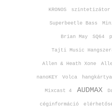
KRONOS
szintetizátor
Superbeetle Bass
Min
Brian May
SQ64
Tajti Music Hangszer
Allen & Heath Xone
All
nanoKEY
Volca
hangkárty
AUDMAX
Mixcast 4
D
céginformáció
elérhetős