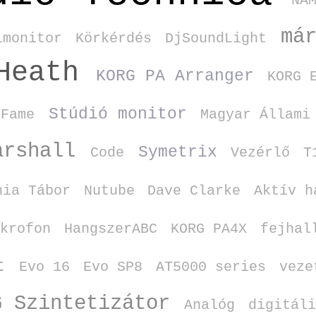
NA
má
lmonitor
Körkérdés
DjSoundLight
Heath
KORG PA Arranger
KORG 
Stúdió monitor
 Fame
Magyar Állami
arshall
Symetrix
Code
Vezérlő
T
nia Tábor
Nutube
Dave Clarke
Aktív h
ikrofon
HangszerABC
KORG PA4X
fejhal
t
Evo 16
Evo SP8
AT5000 series
veze
G Szintetizátor
Analóg
digitál