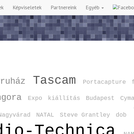
ek
Képviseletek
Partnereink
Egyéb
Tascam
áruház
Portacapture
ngora
Expo
kiállítás
Budapest
Cym
Nagyvárad
NATAL
Steve Grantley
dob
dio‑Technica