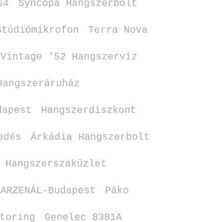
64
Syncopa Hangszerbolt
Stúdiómikrofon
Terra Nova
Vintage '52 Hangszerviz
Hangszeráruház
dapest
Hangszerdiszkont
edés
Árkádia Hangszerbolt
 Hangszerszaküzlet
RARZENÁL‑Budapest
Páko
toring
Genelec 8381A