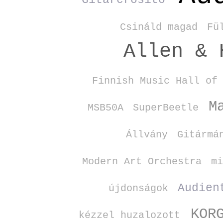
Gitárerősítő
Csináld magad
Fü
Allen & 
Finnish Music Hall of
M
MSB50A
SuperBeetle
Állvány
Gitármá
Modern Art Orchestra
m
Audien
újdonságok
KOR
kézzel huzalozott