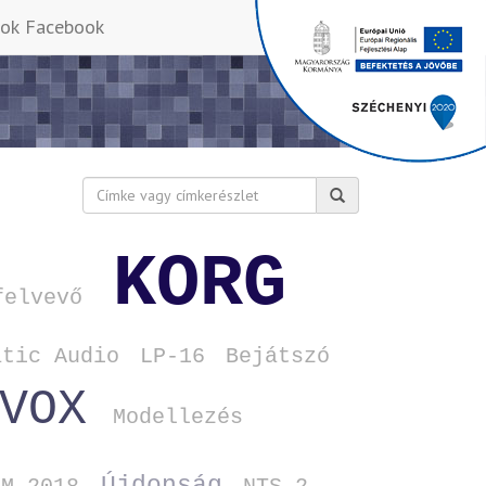
Facebook
Keresés:
KORG
felvevő
atic Audio
LP‑16
Bejátszó
VOX
Modellezés