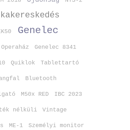
Újdonság
MM 2018
NTS‑2
rkakereskedés
Genelec
EK50
 Operaház
Genelec 8341
10
Quiklok
Tablettartó
angfal
Bluetooth
lgató
M50x RED
IBC 2023
ték nélküli
Vintage
is
ME‑1
Személyi monitor