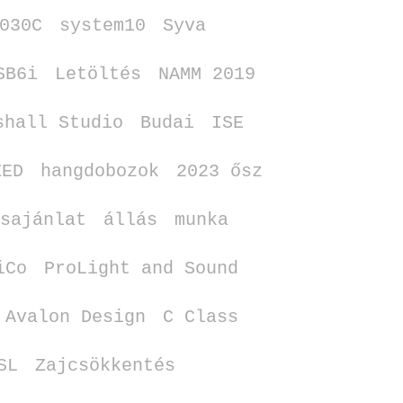
030C
system10
Syva
SB6i
Letöltés
NAMM 2019
shall Studio
Budai
ISE
ZED
hangdobozok
2023 ősz
sajánlat
állás
munka
iCo
ProLight and Sound
Avalon Design
C Class
SL
Zajcsökkentés