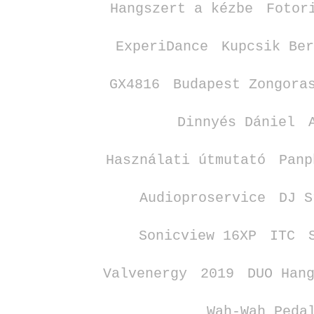
Hangszert a kézbe
Fotor
ExperiDance
Kupcsik Be
GX4816
Budapest Zongora
Dinnyés Dániel
Használati útmutató
Panp
Audioproservice
DJ S
Sonicview 16XP
ITC
Valvenergy
2019
DUO Han
Wah‑Wah Peda