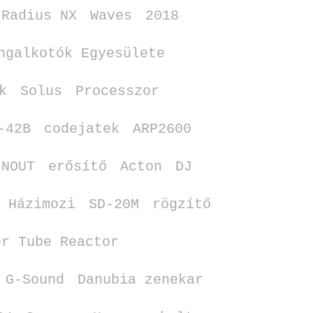
Radius NX
Waves
2018
ngalkotók Egyesülete
k
Solus
Processzor
‑42B
codejatek
ARP2600
INOUT
erősítő
Acton
DJ
Házimozi
SD‑20M
rögzítő
er Tube Reactor
G‑Sound
Danubia zenekar