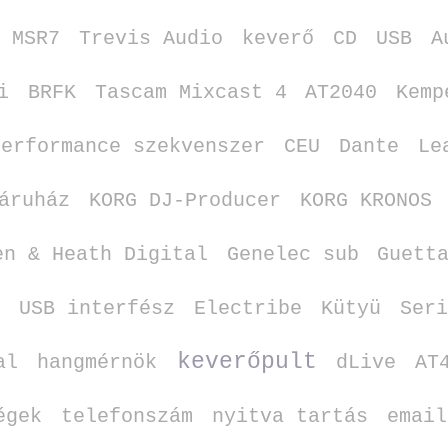
MSR7
Trevis Audio
keverő
CD
USB
A
i
BRFK
Tascam Mixcast 4
AT2040
Kemp
performance szekvenszer
CEU
Dante
Le
áruház
KORG DJ‑Producer
KORG KRONOS
en & Heath Digital
Genelec sub
Guett
a
USB interfész
Electribe
Kütyü
Seri
keverőpult
al
hangmérnök
dLive
AT
égek
telefonszám
nyitva tartás
email