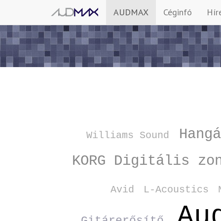
AUDMAX
Céginfó
Hír
Hang
Williams Sound
KORG Digitális zo
Avid
L‑Acoustics
Au