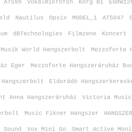
ATS99
Vokálmikrofon
Korg B1
EGRW12
eld
Nautilus
Opsix
MODEL_1
AT5047
ium
dBTechnologies
Filmzene
Koncert
Musik World Hangszerbolt
Mezzoforte 
ház Eger
Mezzoforte Hangszeráruház Bu
 Hangszerbolt
Eldorádó Hangszerkeresk
nt Anna Hangszeráruház
Victoria Music
erbolt
Music Fikner Hangszer
HANGSZE
o Sound
Vox Mini Go
Smart Active Moni