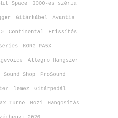
Hit Space
3000‑es széria
gger
Gitárkábel
Avantis
30
Continental
Frissítés
series
KORG PA5X
agevoice
Allegro Hangszer
Sound Shop
ProSound
ter
lemez
Gitárpedál
ax Turne
Mozi
Hangosítás
zéchényi 2020