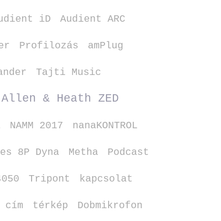
udient iD
Audient ARC
er
Profilozás
amPlug
ander
Tajti Music
Allen & Heath ZED
a
NAMM 2017
nanaKONTROL
es 8P Dyna
Metha
Podcast
4050
Tripont
kapcsolat
 cím
térkép
Dobmikrofon