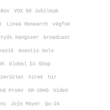
sBox
VOX 60 Jubileum
t
Linea Research
végfok
ntyűs hangszer
broadcast
kezik
Avantis Solo
0X
Global DJ Shop
szerüzlet
hírek
hír
nd ProAV
SR‑20HD
Videó
rny
Jojo Mayer
Qu‑24