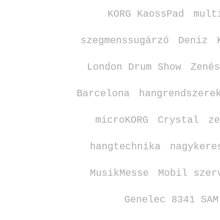
KORG KaossPad
mult
szegmenssugárzó
Deniz
London Drum Show
Zené
Barcelona
hangrendszere
microKORG
Crystal
z
hangtechnika
nagykere
MusikMesse
Mobil szer
Genelec 8341 SAM