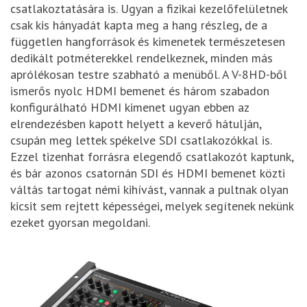
csatlakoztatására is. Ugyan a fizikai kezelőfelületnek
csak kis hányadát kapta meg a hang részleg, de a
független hangforrások és kimenetek természetesen
dedikált potméterekkel rendelkeznek, minden más
aprólékosan testre szabható a menüből. A V-8HD-ből
ismerős nyolc HDMI bemenet és három szabadon
konfigurálható HDMI kimenet ugyan ebben az
elrendezésben kapott helyett a keverő hátulján,
csupán meg lettek spékelve SDI csatlakozókkal is.
Ezzel tizenhat forrásra elegendő csatlakozót kaptunk,
és bár azonos csatornán SDI és HDMI bemenet közti
váltás tartogat némi kihívást, vannak a pultnak olyan
kicsit sem rejtett képességei, melyek segítenek nekünk
ezeket gyorsan megoldani.