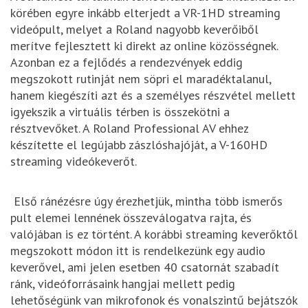
körében egyre inkább elterjedt a VR-1HD streaming
videópult, melyet a Roland nagyobb keverőiből
merítve fejlesztett ki direkt az online közösségnek.
Azonban ez a fejlődés a rendezvények eddig
megszokott rutinját nem söpri el maradéktalanul,
hanem kiegészíti azt és a személyes részvétel mellett
igyekszik a virtuális térben is összekötni a
résztvevőket. A Roland Professional AV ehhez
készítette el legújabb zászlóshajóját, a V-160HD
streaming videókeverőt.
Első ránézésre úgy érezhetjük, mintha több ismerős
pult elemei lennének összeválogatva rajta, és
valójában is ez történt. A korábbi streaming keverőktől
megszokott módon itt is rendelkezünk egy audio
keverővel, ami jelen esetben 40 csatornát szabadít
ránk, videóforrásaink hangjai mellett pedig
lehetőségünk van mikrofonok és vonalszintű bejátszók