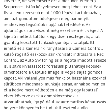
követnie, de szerencsére ezt a menüben elérhető
Sequencer listán kényelmesen meg lehet tenni. Ez a
lista nem kevesebb mint 1000 lépést tartalmazhat,
ami azt gondolom bőségesen elég bármelyik
rendezvény legsűrűbb napjának lefedésére. Az
újdonságok sora viszont még ezzel sem ért véget! A
kijelző mellett találunk egy User részleget is, ahol
gyárilag kiosztott funkciók gombjait találjuk. Itt
érhető el a kameráink irányítására a Camera Control,
külső rögzítő eszközök szinkronizált indítására a Rec
Control, az Auto Switching és a régóta imádott Freeze
is, illetve kiválasztott forrásunk pillanatnyi képének
elmentésére a Capture Image is végre saját gombot
kapott. Aki valamilyen más funkciót használna ezeknél
sűrűbben mindennapi munkája során, annak se menjen
el a kedve mert vélhetően a ’na még egy lapáttal’
elvet követve ezek a gombkiosztások is
átvariálhatóak, így például az automatikus képátúszás
helyére könnyedén be tudjuk illeszteni audio