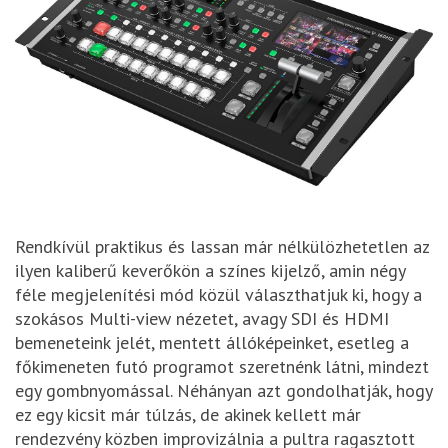
Rendkívül praktikus és lassan már nélkülözhetetlen az
ilyen kaliberű keverőkön a színes kijelző, amin négy
féle megjelenítési mód közül választhatjuk ki, hogy a
szokásos Multi-view nézetet, avagy SDI és HDMI
bemeneteink jelét, mentett állóképeinket, esetleg a
főkimeneten futó programot szeretnénk látni, mindezt
egy gombnyomással. Néhányan azt gondolhatják, hogy
ez egy kicsit már túlzás, de akinek kellett már
rendezvény közben improvizálnia a pultra ragasztott