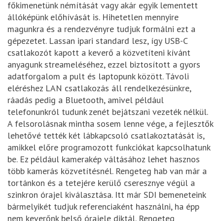
főkimenetünk némítását vagy akár egyik lementett
állóképünk előhívását is. Hihetetlen mennyire
magunkra és a rendezvényre tudjuk formálni ezt a
gépezetet. Lassan ipari standard lesz, így USB-C
csatlakozót kapott a keverő a közvetíteni kívánt
anyagunk streameléséhez, ezzel biztosított a gyors
adatforgalom a pult és laptopunk között. Távoli
eléréshez LAN csatlakozás áll rendelkezésünkre,
ráadás pedig a Bluetooth, amivel például
telefonunkról tudunk zenét bejátszani vezeték nélkül.
A felsorolásnak mintha sosem lenne vége, a fejlesztők
lehetővé tették két lábkapcsoló csatlakoztatását is,
amikkel előre programozott funkciókat kapcsolhatunk
be. Ez például kamerakép váltásához lehet hasznos
több kamerás közvetítésnél. Rengeteg hab van már a
tortánkon és a tetejére kerülő cseresznye végül a
szinkron órajel kiválasztása. Itt már SDI bemeneteink
bármelyikét tudjuk referenciaként használni, ha épp
nem keverőnk belső órajele diktál. Rengeteg