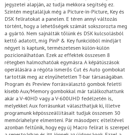
jegyzetei alapján, az tudja mekkora segítség ez.
Szintén megtaláljuk még a Picture-in-Picture, Key és
DSK feliratokat a panelen. E téren annyi változás
történt, hogy a lehetőségek számát sokszorozta meg
a gyártó. Nem sajnálták tőlünk és DSK kulcsolásból
kettő adatott, míg PinP & Key funkcióból mindjárt
négyet is kaptunk, természetesen külön-külön
pozícionálhatóan. Ezek az effektek összesen 8
rétegben halmozhatóak egymásra. A képátúszások
operálására a régóta ismerős Cut és Auto gombokat
tartották meg az elnyűhetetlen T-bar társaságában.
Program és Preview forrásválasztó gombok feletti
kisebb Aux/Memory gombokkal már találkozhattunk
akár a V-40HD vagy a V-600UHD fedélzetén is,
melyekkel Aux forrásunkat választhatjuk ki, illetve
programunk képösszeállításait tudjuk összesen 30
memóriahelyre elmenteni. Pár másodperc elteltével
azonban feltűnik, hogy egy új Macro felirat is szerepel
a repertoárban és itt jönnek az újdonságok. Ezzel a