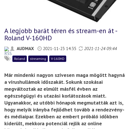
A legjobb barát téren és stream-en át -
Roland V-160HD
AUDMAX
2021-11-23 14:35
2021-11-24 09:44
Roland
streaming
V-160HD
Már mindenki nagyon szívesen maga mögött hagyná
a vírushullámok időszakát. Sokunk szokásai
megváltoztak az elmúlt másfél évben az
egészségügyi és utazási korlátozások miatt.
Ugyanakkor, az utóbbi hónapok megmutatták azt is,
hogy melyik irányba fejlődhet tovább a rendezvény-
és médiaipar. Ezekben az embert próbáló időkben
kiderült, mekkora potenciál rejlik az online