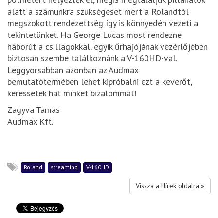
alatt a számunkra szükségeset mert a Rolandtól
megszokott rendezettség így is könnyedén vezeti a
tekintetünket. Ha George Lucas most rendezne
háborút a csillagokkal, egyik űrhajójának vezérlőjében
biztosan szembe találkoznánk a V-160HD-val.
Leggyorsabban azonban az Audmax
bemutatótermében lehet kipróbálni ezt a keverőt,
keressetek hát minket bizalommal!
Zagyva Tamás
Audmax Kft.
Roland
streaming
V-160HD
Vissza a Hírek oldalra »