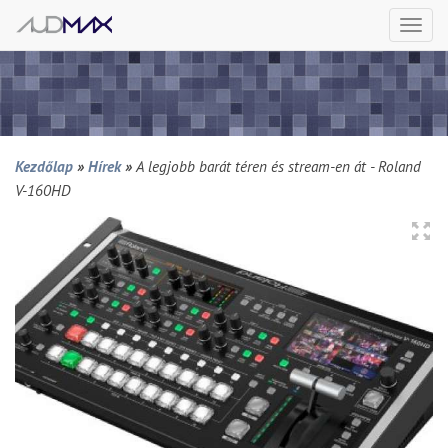
Togg
navi
Kezdőlap
»
Hírek
»
A legjobb barát téren és stream-en át - Roland
V-160HD