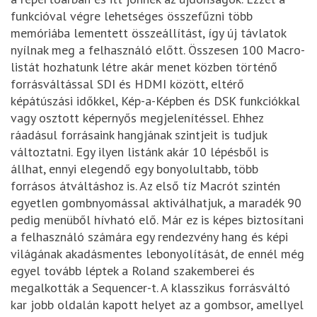
funkcióval végre lehetséges összefűzni több
memóriába lementett összeállítást, így új távlatok
nyílnak meg a felhasználó előtt. Összesen 100 Macro-
listát hozhatunk létre akár menet közben történő
forrásváltással SDI és HDMI között, eltérő
képátúszási időkkel, Kép-a-Képben és DSK funkciókkal
vagy osztott képernyős megjelenítéssel. Ehhez
ráadásul forrásaink hangjának szintjeit is tudjuk
változtatni. Egy ilyen listánk akár 10 lépésből is
állhat, ennyi elegendő egy bonyolultabb, több
forrásos átváltáshoz is. Az első tíz Macrót szintén
egyetlen gombnyomással aktiválhatjuk, a maradék 90
pedig menüből hívható elő. Már ez is képes biztosítani
a felhasználó számára egy rendezvény hang és képi
világának akadásmentes lebonyolítását, de ennél még
egyel tovább léptek a Roland szakemberei és
megalkották a Sequencer-t. A klasszikus forrásváltó
kar jobb oldalán kapott helyet az a gombsor, amellyel