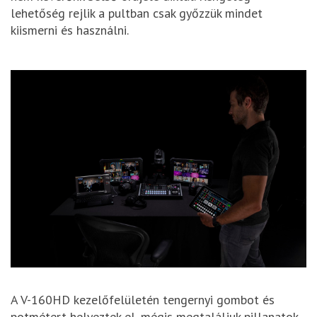
lehetőség rejlik a pultban csak győzzük mindet
kiismerni és használni.
A V-160HD kezelőfelületén tengernyi gombot és
potmétert helyeztek el, mégis megtaláljuk pillanatok