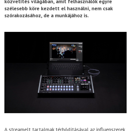
közvetítés világában, amit felhasználók egyre
szélesebb köre kezdett el használni, nem csak
szórakozásához, de a munkájához is.
A streamelt tartalmak térhódításával az influenszerek