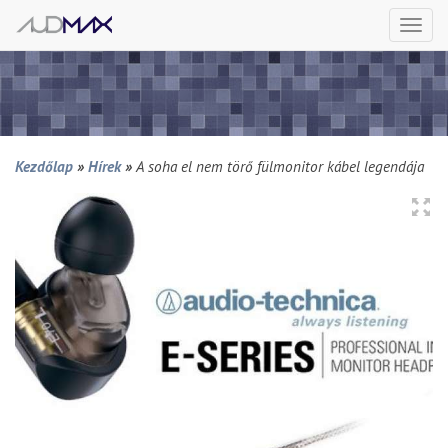
Togg
navi
Kezdőlap
»
Hírek
»
A soha el nem törő fülmonitor kábel legendája