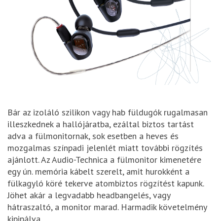
Bár az izoláló szilikon vagy hab füldugók rugalmasan
illeszkednek a hallójáratba, ezáltal biztos tartást
adva a fülmonitornak, sok esetben a heves és
mozgalmas színpadi jelenlét miatt további rögzítés
ajánlott. Az Audio-Technica a fülmonitor kimenetére
egy ún. memória kábelt szerelt, amit hurokként a
fülkagyló köré tekerve atombiztos rögzítést kapunk.
Jöhet akár a legvadabb headbangelés, vagy
hátraszaltó, a monitor marad. Harmadik követelmény
kipipálva.