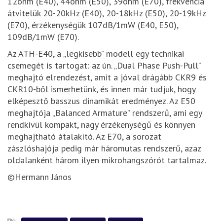
12ohm (E40), 44ohm (E50), 39ohm (E70), frekvencia
átvitelük 20-20kHz (E40), 20-18kHz (E50), 20-19kHz
(E70), érzékenységük 107dB/1mW (E40, E50),
109dB/1mW (E70).
Az ATH-E40, a „legkisebb” modell egy technikai
csemegét is tartogat: az ún. „Dual Phase Push-Pull”
meghajtó elrendezést, amit a jóval drágább CKR9 és
CKR10-ből ismerhetünk, és innen már tudjuk, hogy
elképesztő basszus dinamikát eredményez. Az E50
meghajtója „Balanced Armature” rendszerű, ami egy
rendkívül kompakt, nagy érzékenységű és könnyen
meghajtható átalakító. Az E70, a sorozat
zászlóshajója pedig már háromutas rendszerű, azaz
oldalanként három ilyen mikrohangszórót tartalmaz.
©Hermann János