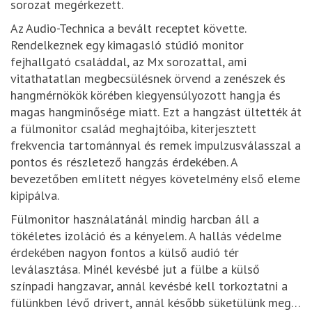
sorozat megérkezett.
Az Audio-Technica a bevált receptet követte.
Rendelkeznek egy kimagasló stúdió monitor
fejhallgató családdal, az Mx sorozattal, ami
vitathatatlan megbecsülésnek örvend a zenészek és
hangmérnökök körében kiegyensúlyozott hangja és
magas hangminősége miatt. Ezt a hangzást ültették át
a fülmonitor család meghajtóiba, kiterjesztett
frekvencia tartománnyal és remek impulzusválasszal a
pontos és részletező hangzás érdekében. A
bevezetőben említett négyes követelmény első eleme
kipipálva.
Fülmonitor használatánál mindig harcban áll a
tökéletes izoláció és a kényelem. A hallás védelme
érdekében nagyon fontos a külső audió tér
leválasztása. Minél kevésbé jut a fülbe a külső
színpadi hangzavar, annál kevésbé kell torkoztatni a
fülünkben lévő drivert, annál később süketülünk meg…