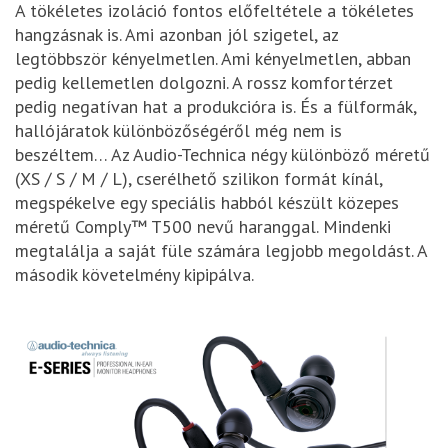
A tökéletes izoláció fontos előfeltétele a tökéletes
hangzásnak is. Ami azonban jól szigetel, az
legtöbbször kényelmetlen. Ami kényelmetlen, abban
pedig kellemetlen dolgozni. A rossz komfortérzet
pedig negatívan hat a produkcióra is. És a fülformák,
hallójáratok különbözőségéről még nem is
beszéltem… Az Audio-Technica négy különböző méretű
(XS / S / M / L), cserélhető szilikon formát kínál,
megspékelve egy speciális habból készült közepes
méretű Comply™ T500 nevű haranggal. Mindenki
megtalálja a saját füle számára legjobb megoldást. A
második követelmény kipipálva.