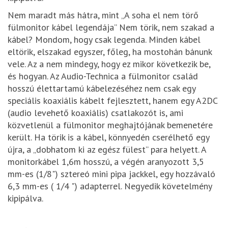
Nem maradt más hátra, mint „A soha el nem törő
fülmonitor kábel legendája” Nem törik, nem szakad a
kábel? Mondom, hogy csak legenda. Minden kábel
eltörik, elszakad egyszer, főleg, ha mostohán bánunk
vele. Az a nem mindegy, hogy ez mikor következik be,
és hogyan. Az Audio-Technica a fülmonitor család
hosszú élettartamú kábelezéséhez nem csak egy
speciális koaxiális kábelt fejlesztett, hanem egy A2DC
(audio levehető koaxiális) csatlakozót is, ami
közvetlenül a fülmonitor meghajtójának bemenetére
került. Ha törik is a kábel, könnyedén cserélhető egy
újra, a „dobhatom ki az egész fülest” para helyett. A
monitorkábel 1,6m hosszú, a végén aranyozott 3,5
mm-es (1/8") sztereó mini pipa jackkel, egy hozzávaló
6,3 mm-es ( 1/4 ") adapterrel. Negyedik követelmény
kipipálva.