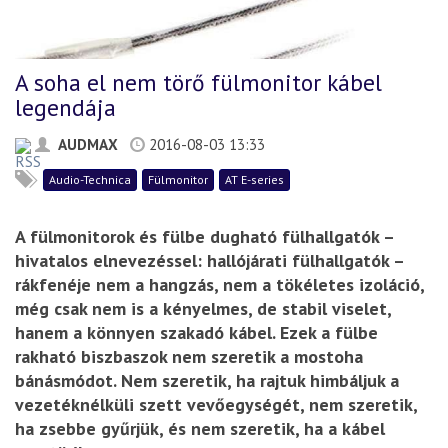
A soha el nem törő fülmonitor kábel
legendája
AUDMAX
2016-08-03 13:33
Audio-Technica
Fülmonitor
AT E-series
A fülmonitorok és fülbe dugható fülhallgatók –
hivatalos elnevezéssel: hallójárati fülhallgatók –
rákfenéje nem a hangzás, nem a tökéletes izoláció,
még csak nem is a kényelmes, de stabil viselet,
hanem a könnyen szakadó kábel. Ezek a fülbe
rakható biszbaszok nem szeretik a mostoha
bánásmódot. Nem szeretik, ha rajtuk himbáljuk a
vezetéknélküli szett vevőegységét, nem szeretik,
ha zsebbe gyűrjük, és nem szeretik, ha a kábel