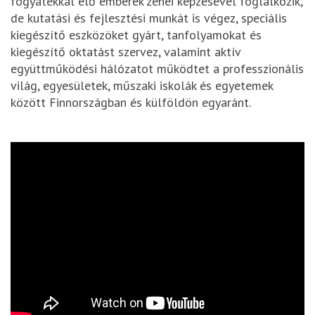
fogyatékkal élő emberek zenei képzésével foglalkozik,
de kutatási és fejlesztési munkát is végez, speciális
kiegészítő eszközöket gyárt, tanfolyamokat és
kiegészítő oktatást szervez, valamint aktív
együttműködési hálózatot működtet a professzionális
világ, egyesületek, műszaki iskolák és egyetemek
között Finnországban és külföldön egyaránt.