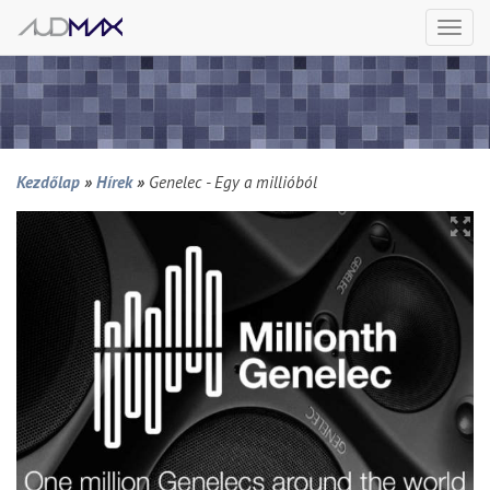
Togg
navi
Kezdőlap
»
Hírek
»
Genelec - Egy a millióból