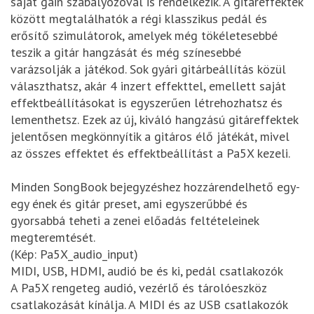
saját gain szabályozóval is rendelkezik. A gitáreffektek
között megtalálhatók a régi klasszikus pedál és
erősítő szimulátorok, amelyek még tökéletesebbé
teszik a gitár hangzását és még színesebbé
varázsolják a játékod. Sok gyári gitárbeállítás közül
választhatsz, akár 4 inzert effekttel, emellett saját
effektbeállításokat is egyszerűen létrehozhatsz és
lementhetsz. Ezek az új, kiváló hangzású gitáreffektek
jelentősen megkönnyítik a gitáros élő játékát, mivel
az összes effektet és effektbeállítást a Pa5X kezeli.
Minden SongBook bejegyzéshez hozzárendelhető egy-
egy ének és gitár preset, ami egyszerűbbé és
gyorsabbá teheti a zenei előadás feltételeinek
megteremtését.
(Kép: Pa5X_audio_input)
MIDI, USB, HDMI, audió be és ki, pedál csatlakozók
A Pa5X rengeteg audió, vezérlő és tárolóeszköz
csatlakozását kínálja. A MIDI és az USB csatlakozók