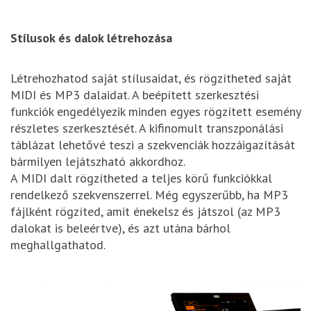
Stílusok és dalok létrehozása
Létrehozhatod saját stílusaidat, és rögzítheted saját
MIDI és MP3 dalaidat. A beépített szerkesztési
funkciók engedélyezik minden egyes rögzített esemény
részletes szerkesztését. A kifinomult transzponálási
táblázat lehetővé teszi a szekvenciák hozzáigazítását
bármilyen lejátszható akkordhoz.
A MIDI dalt rögzítheted a teljes körű funkciókkal
rendelkező szekvenszerrel. Még egyszerűbb, ha MP3
fájlként rögzíted, amit énekelsz és játszol (az MP3
dalokat is beleértve), és azt utána bárhol
meghallgathatod.