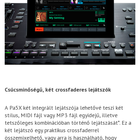
Csúcsminőségű, két crossfaderes lejátszók
A Pa5X két integrált lejátszója lehetővé teszi két
stílus, MIDI fájl vagy MP3 fájl egyidejű, illetve
tetszőleges kombinációban történő lejátszását*. Ez a
két lejátszó egy praktikus crossfaderrel
összemixelhető, vagy arra is használható, hogy