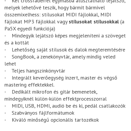
- Két crossfaderrel egymásba átúsztatható lejátszó,
melyek lehetővé teszik, hogy bármit bármivel
összemixelhess: stílusokat MIDI fájlokkal, MIDI
fájlokat MP3 fájlokkal vagy
stílusokat stílusokkal
(a
Pa5X egyedi funkciója)
- Mindegyik lejátszó képes megjeleníteni a szöveget
és a kottát
- Lehetőség saját stílusok és dalok megteremtésére
- SongBook, a zenekönyvtár, amely mindig veled
lehet
- Teljes hangszínkönyvtár
- Integrált keverőegység inzert, master és végső
mastering effektekkel.
- Dedikált mikrofon és gitár bemenetek,
mindegyiknél külön-külön effektprocesszorral
- MIDI, USB, HDMI, audió be és ki, pedál csatlakozók
- Szabványos fájlformátumok
- Kiváló minőségű opcionális tartozékok