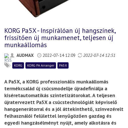
KORG Pa5X - Inspirálóan új hangszínek,
frissítően új munkamenet, teljesen új
munkaállomás
AUDMAX
2022-07-14 12:09
2022-07-14 12:51
KORG
KORG PA Arranger
PA5X
A Pa5X, a KORG professzionális munkaállomás
termékcsalád új csúcsmodellje újradefiniálja a
kíséretautomatikás szintetizátorokat. A teljesen
újratervezett Pa5X a csúcstechnológiát képviselő
hanggenerátorral és a jól áttekinthető, színvezérelt
felhasználói felülettel lenyűgözően gazdag és
egyedi hangzásélményt nyújt, amely alkotásra és