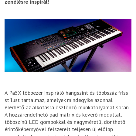
zenélésre inspirál!
A Pa5X többezer inspiráló hangszínt és többszáz friss
stílust tartalmaz, amelyek mindegyike azonnal
elérhető az alkotásra ösztönző munkafolyamat során.
A hozzárendelhető pad mátrix és keverő modullal,
többszínű LED gombokkal és nagyméretű, dönthető
érintőképernyővel felszerelt teljesen új előlap