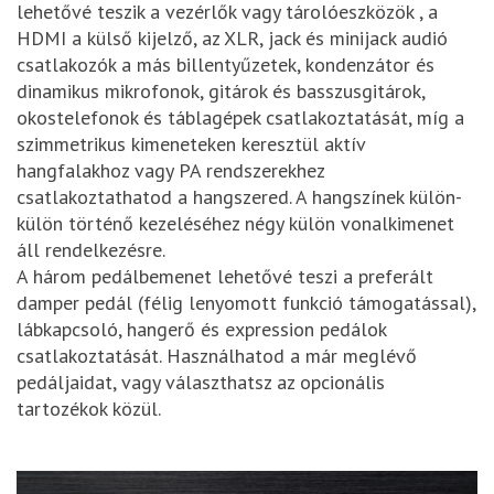
lehetővé teszik a vezérlők vagy tárolóeszközök , a
HDMI a külső kijelző, az XLR, jack és minijack audió
csatlakozók a más billentyűzetek, kondenzátor és
dinamikus mikrofonok, gitárok és basszusgitárok,
okostelefonok és táblagépek csatlakoztatását, míg a
szimmetrikus kimeneteken keresztül aktív
hangfalakhoz vagy PA rendszerekhez
csatlakoztathatod a hangszered. A hangszínek külön-
külön történő kezeléséhez négy külön vonalkimenet
áll rendelkezésre.
A három pedálbemenet lehetővé teszi a preferált
damper pedál (félig lenyomott funkció támogatással),
lábkapcsoló, hangerő és expression pedálok
csatlakoztatását. Használhatod a már meglévő
pedáljaidat, vagy választhatsz az opcionális
tartozékok közül.