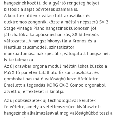
hangszínek között, de a gyártó rengeteg helyet
biztosít a saját bővítések számára is.
A körültekintően kiválasztott akusztikus és
elektromos zongorák, közte a méltán népszerű SV-2
Stage Vintage Piano hangszínek különösen jól
játszhatók a kalapácsmechanikás, 88 billentyűs
változattal. A hangszínkönyvtár a Kronos és a
Nautilus csúcsmodell szintetizátor
munkaállomásainak speciális, válogatott hangszíneit
is tartalmazza.
Az új drawbar orgona modul méltán lehet büszke a
Pa5X fő panelén található fizikai csúszkákat és
gombokat használó valósághű kezelőfelületre.
Emellett a legendás KORG CX-3 Combo orgonából
átvett új effekteket is kínálja.
Az új dobkészletek új technológiával kerültek
felvételre, amely a véletlenszerűen kiválasztott
hangszínek alkalmazásával még valósághűbbé teszi a