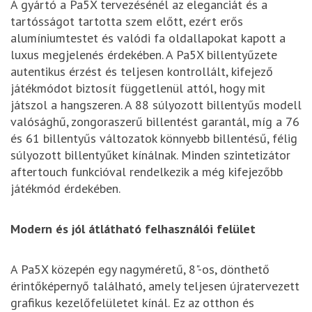
A gyártó a Pa5X tervezésénél az eleganciát és a
tartósságot tartotta szem előtt, ezért erős
alumíniumtestet és valódi fa oldallapokat kapott a
luxus megjelenés érdekében. A Pa5X billentyűzete
autentikus érzést és teljesen kontrollált, kifejező
játékmódot biztosít függetlenül attól, hogy mit
játszol a hangszeren. A 88 súlyozott billentyűs modell
valósághű, zongoraszerű billentést garantál, míg a 76
és 61 billentyűs változatok könnyebb billentésű, félig
súlyozott billentyűket kínálnak. Minden szintetizátor
aftertouch funkcióval rendelkezik a még kifejezőbb
játékmód érdekében.
Modern és jól átlátható felhasználói felület
A Pa5X közepén egy nagyméretű, 8"-os, dönthető
érintőképernyő található, amely teljesen újratervezett
grafikus kezelőfelületet kínál. Ez az otthon és