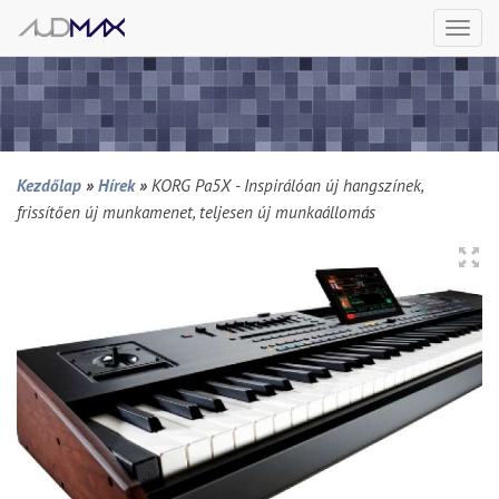
Togg
navi
Kezdőlap
»
Hírek
»
KORG Pa5X - Inspirálóan új hangszínek,
frissítően új munkamenet, teljesen új munkaállomás