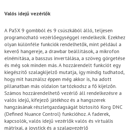
Valós idejű vezérlők
A Pa5X 9 gombból és 9 csúszkából álló, teljesen
programozható vezérlőegységgel rendelkezik. Ezekhez
olyan különféle funkciók rendelhetők, mint például a
keverő hangereje, a drawbar beállítások, a mikrofon
elnémítása, a basszus invertálása, a szöveg görgetése
és még sok minden más. A hozzárendelt funkciót egy
kiegészítő szalagkijelző mutatja, így mindig tudhatod,
hogy mit használsz éppen még akkor is, ha adott
pillanatban más oldalon tartózkodsz a fő kijelzőn.
Számos hozzárendelhető vezérlő áll rendelkezésre a
valós idejű, kifejező játékhoz és a hangszerek
hangzásának részletgazdagságát biztosító Korg DNC
(Defined Nuance Control) funkcióhoz. A faderek,
kapcsolók, valós idejű vezérlők valós és virtuális
mátrixai, a joystick és a szalagvezérlő