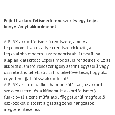
Fejlett akkordfelismerő rendszer és egy teljes
könyvtárnyi akkordmenet
A Pa5X akkordfelismerő rendszere, amely a
legkifinomultabb az ilyen rendszerek közül, a
legkiválóbb modern jazz-zongoristák játékstílusa
alapján kialakított Expert móddal is rendelkezik. Ez az
akkordfelismerő rendszer igény szerint egyszerű vagy
összetett is lehet, sőt azt is lehetővé teszi, hogy akár
egyetlen ujjal játssz akkordokat!
A Pa5X az automatikus harmonizálással, az akkord
szekvenszerrel és a kifinomult akkordfelismerő
funkcióval a zene műfajától függetlenül megfelelő
eszközöket biztosít a gazdag zenei hangzások
megteremtéséhez.