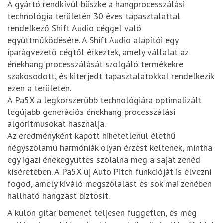
A gyártó rendkívül büszke a hangprocesszálási
technológia területén 30 éves tapasztalattal
rendelkező Shift Audio céggel való
együttműködésére. A Shift Audio alapítói egy
iparágvezető cégtől érkeztek, amely vállalat az
énekhang processzálását szolgáló termékekre
szakosodott, és kiterjedt tapasztalatokkal rendelkezik
ezen a területen.
A Pa5X a legkorszerűbb technológiára optimalizált
legújabb generációs énekhang processzálási
algoritmusokat használja.
Az eredményként kapott hihetetlenül élethű
négyszólamú harmóniák olyan érzést keltenek, mintha
egy igazi énekegyüttes szólalna meg a saját zenéd
kíséretében. A Pa5X új Auto Pitch funkcióját is élvezni
fogod, amely kiváló megszólalást és sok mai zenében
hallható hangzást biztosít.
A külön gitár bemenet teljesen független, és még