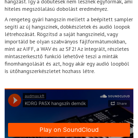
hangzást. Így a dobütések nem lesznek egyformák, ami
hiteles megszólalású dobolást eredményez.
A rengeteg gyári hangszín mellett a beépített sampler
segíti az új hangszínek, dobkészletek és audió loopok
létrehozását. Rögzítsd a saját hangszíneid, vagy
importáld be olyan szabványos fájlformátumokban,
mint az AIFF, a WAV és az SF2! Az integrált, részletes
mintaszerkesztő funkció lehetővé teszi a minták
finomhangolását és azt, hogy akár egy audió loopból
is ütőhangszerkészletet hozhass létre.