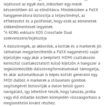
lejátszod az egyik dalt, miközben egy másik
készenlétben áll az elindításra. Mindeközben a Pa5X
hanggenerátora biztosítja a teljesítményt, az
effektezést és a polifóniát, hogy ezek az átmenetek
zökkenőmentesek legyenek.
*A KORG exkluzív XDS Crossfade Dual
szekvenszere/lejátszója
A dalszövegek, az akkordok, a kották és a markerek jól
láthatóan megjeleníthetők a Pa5X nagyméretű saját
kijelzőjén vagy akár a beépített HDMI csatlakozón
keresztül csatlakoztatott külső kijelzőn. A hangszer a
legkülönbözőbb dalszövegformátumokat támogatja,
és akár automatikusan is képes kottát generálni egy
MIDI dalból. A markerek a stíluselem gombok
segítségével biztosítják a dalon belüli gyors
navigálást, így lehetővé teszik, hogy tanulás, próba
vagy élő előadás közben könnyedén visszaugorhass a
megismételni kívánt részhez.