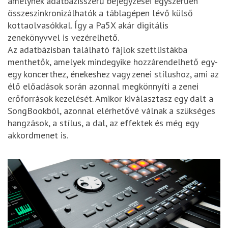
amelynek adatbázisszerű bejegyzései egyszerűen
összeszinkronizálhatók a táblagépen lévő külső
kottaolvasókkal. Így a Pa5X akár digitális
zenekönyvvel is vezérelhető.
Az adatbázisban található fájlok szettlistákba
menthetők, amelyek mindegyike hozzárendelhető egy-
egy koncerthez, énekeshez vagy zenei stílushoz, ami az
élő előadások során azonnal megkönnyíti a zenei
erőforrások kezelését. Amikor kiválasztasz egy dalt a
SongBookból, azonnal elérhetővé válnak a szükséges
hangzások, a stílus, a dal, az effektek és még egy
akkordmenet is.