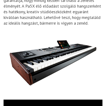
garantálja, hogy mindig kézben tarthasd a zenélés
élményét. A Pa5X élő előadást szolgáló hangszerként
és hatékony, kreatív stúdióeszközként egyaránt
kiválóan használható. Lehetővé teszi, hogy megtaláld
az ideális hangzást, bármerre is vigyen a zenéd.