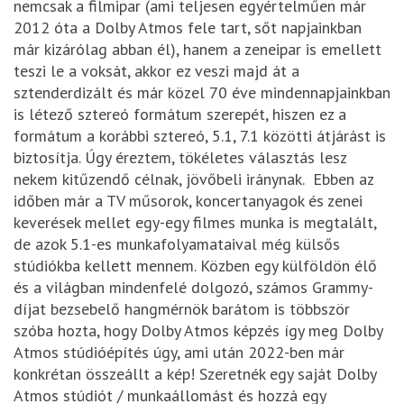
nemcsak a filmipar (ami teljesen egyértelműen már
2012 óta a Dolby Atmos fele tart, sőt napjainkban
már kizárólag abban él), hanem a zeneipar is emellett
teszi le a voksát, akkor ez veszi majd át a
sztenderdizált és már közel 70 éve mindennapjainkban
is létező sztereó formátum szerepét, hiszen ez a
formátum a korábbi sztereó, 5.1, 7.1 közötti átjárást is
biztosítja. Úgy éreztem, tökéletes választás lesz
nekem kitűzendő célnak, jövőbeli iránynak. Ebben az
időben már a TV műsorok, koncertanyagok és zenei
keverések mellet egy-egy filmes munka is megtalált,
de azok 5.1-es munkafolyamataival még külsős
stúdiókba kellett mennem. Közben egy külföldön élő
és a világban mindenfelé dolgozó, számos Grammy-
díjat bezsebelő hangmérnök barátom is többször
szóba hozta, hogy Dolby Atmos képzés így meg Dolby
Atmos stúdióépítés úgy, ami után 2022-ben már
konkrétan összeállt a kép! Szeretnék egy saját Dolby
Atmos stúdiót / munkaállomást és hozzá egy