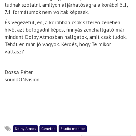
tudnak szólalni, amilyen átjárhatóságra a korábbi 5.1,
7.1 formátumok nem voltak képesek.
És végezetül, én, a korábban csak sztereó zenében
hívő, azt befogadni képes, finnyás zenehallgató már
mindent Dolby Atmosban hallgatok, amit csak tudok.
Tehát én már jó vagyok. Kérdés, hogy Te mikor
váltasz?
Dózsa Péter
soundONvision
Dolby Atmos
Genelec
Stúdió monitor