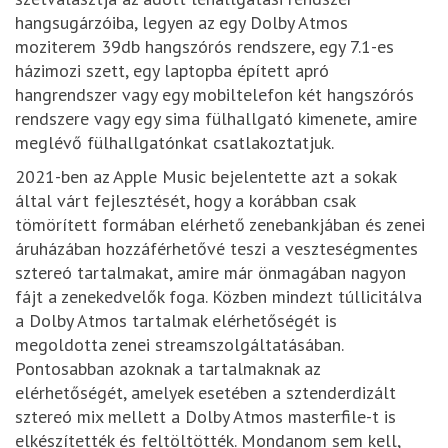
hangsugárzóiba, legyen az egy Dolby Atmos
moziterem 39db hangszórós rendszere, egy 7.1-es
házimozi szett, egy laptopba épített apró
hangrendszer vagy egy mobiltelefon két hangszórós
rendszere vagy egy sima fülhallgató kimenete, amire
meglévő fülhallgatónkat csatlakoztatjuk.
2021-ben az Apple Music bejelentette azt a sokak
által várt fejlesztését, hogy a korábban csak
tömörített formában elérhető zenebankjában és zenei
áruházában hozzáférhetővé teszi a veszteségmentes
sztereó tartalmakat, amire már önmagában nagyon
fájt a zenekedvelők foga. Közben mindezt túllicitálva
a Dolby Atmos tartalmak elérhetőségét is
megoldotta zenei streamszolgáltatásában.
Pontosabban azoknak a tartalmaknak az
elérhetőségét, amelyek esetében a sztenderdizált
sztereó mix mellett a Dolby Atmos masterfile-t is
elkészítették és feltöltötték. Mondanom sem kell,