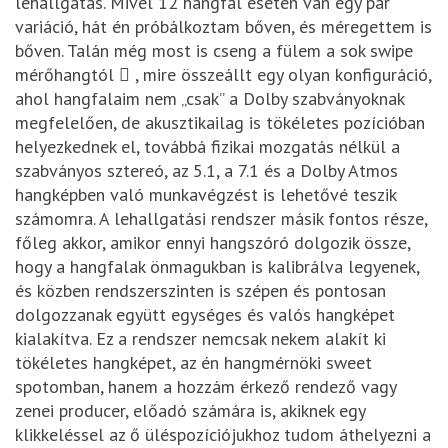
lehallgatás. Mivel 12 hangfal esetén van egy pár
variáció, hát én próbálkoztam bőven, és méregettem is
bőven. Talán még most is cseng a fülem a sok swipe
mérőhangtól  , mire összeállt egy olyan konfiguráció,
ahol hangfalaim nem „csak” a Dolby szabványoknak
megfelelően, de akusztikailag is tökéletes pozícióban
helyezkednek el, továbbá fizikai mozgatás nélkül a
szabványos sztereó, az 5.1, a 7.1 és a Dolby Atmos
hangképben való munkavégzést is lehetővé teszik
számomra. A lehallgatási rendszer másik fontos része,
főleg akkor, amikor ennyi hangszóró dolgozik össze,
hogy a hangfalak önmagukban is kalibrálva legyenek,
és közben rendszerszinten is szépen és pontosan
dolgozzanak együtt egységes és valós hangképet
kialakítva. Ez a rendszer nemcsak nekem alakít ki
tökéletes hangképet, az én hangmérnöki sweet
spotomban, hanem a hozzám érkező rendező vagy
zenei producer, előadó számára is, akiknek egy
klikkeléssel az ő üléspozíciójukhoz tudom áthelyezni a