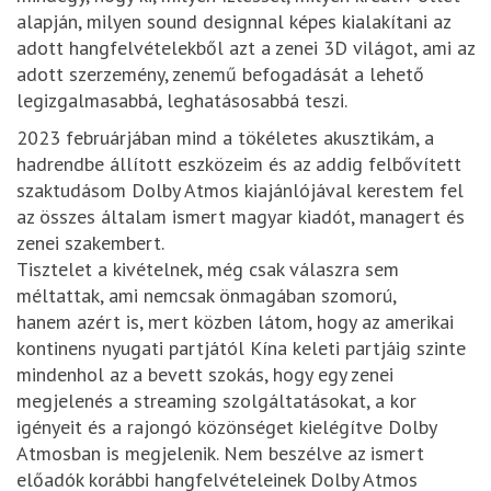
alapján, milyen sound designnal képes kialakítani az
adott hangfelvételekből azt a zenei 3D világot, ami az
adott szerzemény, zenemű befogadását a lehető
legizgalmasabbá, leghatásosabbá teszi.
2023 februárjában mind a tökéletes akusztikám, a
hadrendbe állított eszközeim és az addig felbővített
szaktudásom Dolby Atmos kiajánlójával kerestem fel
az összes általam ismert magyar kiadót, managert és
zenei szakembert.
Tisztelet a kivételnek, még csak válaszra sem
méltattak, ami nemcsak önmagában szomorú,
hanem azért is, mert közben látom, hogy az amerikai
kontinens nyugati partjától Kína keleti partjáig szinte
mindenhol az a bevett szokás, hogy egy zenei
megjelenés a streaming szolgáltatásokat, a kor
igényeit és a rajongó közönséget kielégítve Dolby
Atmosban is megjelenik. Nem beszélve az ismert
előadók korábbi hangfelvételeinek Dolby Atmos