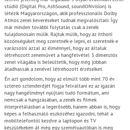
stúdió (Digital Pro, AshSound, soundONvision) is
létezik Magyarországon, akik professzionális Dolby
Atmos zenei keveréseket tudnak megvalósítani. Így
már minden további folytatás csak a zenék
tulajdonosain múlik. Rajtuk múlik, hogy az itthoni
közönségüket meg szeretnék-e lepni, el szeretnék-e
varázsolni azzal az élménnyel, hogy az általuk
létrehozott zeneművet a hangfelvétel 3 dimenziós
zenei világába is beleültetik, hogy még jobban
átadhassák a zenével létrehozott érzéseiket.
Én azt gondolom, hogy az elmúlt több mint 70 év
sztereó sztenderdjét fogja felváltani ez az igazán
nagy hangélményt nyújtani tudó formátum, ami
nemcsak a hangzásában, a zenék és filmek
interpretálásban a legerősebb, hanem abban is, hogy
képes a felhasználó eszközéhez igazodni, tehát a
mobiltelefontól kezdve a laptopon és TV
készülékeken át még egy személyautóban is meg