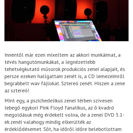
Innentől már ezen mixeltem az akkori munkáimat, a
tévés hangutómunkákat, a legnézettebb
tehetségkutató műsorok produkciós zenei alapjait, és
persze ezeken hallgattam zenét is, a CD lemezeimről
begrabbelt wav fájlokat. Sztereó zenét. Hiszen a zene
az sztereó!
Mint egy, a pszichedelikus zenei térben szívesen
lebegő egykori Pink Floyd fanatikus, az ő kvadró
megoldásuk még érdekelt volna, de a zenei DVD 5.1-
ek zenéi valahogy mindig elkerülték az
érdeklődésemet. Sőt, ha időről időre belebotlottam