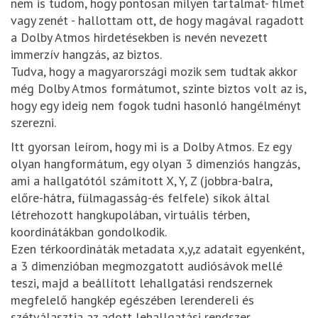
nem is tudom, hogy pontosan milyen tartalmat- filmet
vagy zenét - hallottam ott, de hogy magával ragadott
a Dolby Atmos hirdetésekben is nevén nevezett
immerzív hangzás, az biztos.
Tudva, hogy a magyarországi mozik sem tudtak akkor
még Dolby Atmos formátumot, szinte biztos volt az is,
hogy egy ideig nem fogok tudni hasonló hangélményt
szerezni.
Itt gyorsan leírom, hogy mi is a Dolby Atmos. Ez egy
olyan hangformátum, egy olyan 3 dimenziós hangzás,
ami a hallgatótól számított X, Y, Z (jobbra-balra,
előre-hátra, fülmagasság-és felfele) síkok által
létrehozott hangkupolában, virtuális térben,
koordinátákban gondolkodik.
Ezen térkoordináták metadata x,y,z adatait egyenként,
a 3 dimenzióban megmozgatott audiósávok mellé
teszi, majd a beállított lehallgatási rendszernek
megfelelő hangkép egészében lerendereli és
szétválasztja az adott lehallgatási rendszer