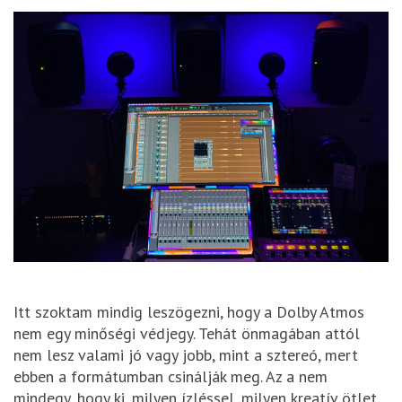
Itt szoktam mindig leszögezni, hogy a Dolby Atmos
nem egy minőségi védjegy. Tehát önmagában attól
nem lesz valami jó vagy jobb, mint a sztereó, mert
ebben a formátumban csinálják meg. Az a nem
mindegy, hogy ki, milyen ízléssel, milyen kreatív ötlet