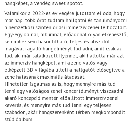
hangképet, a vendég sweet spotot.
Valamikor a 2022-es év végére jutottam el oda, hogy
már napi több órát tudtam hallgatni és tanulmányozni
a nemzetközi szinten óriási immerzív zenei felhozatalt.
Egy-egy dalnál, albumnál, előadónál olyan elképesztő,
semmihez sem hasonlítható, teljes és abszolút
magával ragadó hangélményt tud adni, amit csak az
tud, aki már találkozott ilyennel, aki hallotta már azt
az immerzív hangképet, ami a zene valós vagy
elképzelt 3D világába ülteti a hallgatót elősegítve a
zene hatásának maximális átadását.
Hihetetlen izgalmas az is, hogy mennyire más tud
lenni egy valóságos zenei koncertélményt visszaadni
akaró koncepció mentén előállított immerzív zenei
keverés, és mennyire más tud lenni egy teljesen
szabadon, akár hangszerenként térben megkomponált
stúdióalbum.