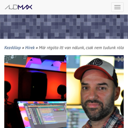
Togg
navi
Kezdőlap
»
Hírek
»
Már régóta itt van nálunk, csak nem tudunk róla