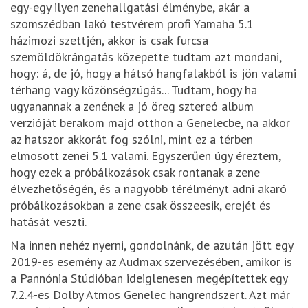
egy-egy ilyen zenehallgatási élménybe, akár a
szomszédban lakó testvérem profi Yamaha 5.1
házimozi szettjén, akkor is csak furcsa
szemöldökrángatás közepette tudtam azt mondani,
hogy: á, de jó, hogy a hátsó hangfalakból is jön valami
térhang vagy közönségzúgás... Tudtam, hogy ha
ugyanannak a zenének a jó öreg sztereó album
verzióját berakom majd otthon a Genelecbe, na akkor
az hatszor akkorát fog szólni, mint ez a térben
elmosott zenei 5.1 valami. Egyszerűen úgy éreztem,
hogy ezek a próbálkozások csak rontanak a zene
élvezhetőségén, és a nagyobb térélményt adni akaró
próbálkozásokban a zene csak összeesik, erejét és
hatását veszti.
Na innen nehéz nyerni, gondolnánk, de azután jött egy
2019-es esemény az Audmax szervezésében, amikor is
a Pannónia Stúdióban ideiglenesen megépítettek egy
7.2.4-es Dolby Atmos Genelec hangrendszert. Azt már