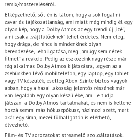
remix/mastereléséről.
Elképzelhető, sőt én is látom, hogy a sok fogalmi
zavar és tájékozatlanság, ami miatt még mindig él egy
olyan kép, hogy a Dolby Atmos az egy trendi új „izé”,
ami csak a „vájtfülűeknek” lehet érdekes. Nem elég,
hogy drága, de nincs is mindenkinek olyan
berendezése, lehallgatása, meg „amúgy sem nézek
filmet” a reakció. Pedig az eszközeink nagy része már
rég alkalmas Dolby Atmos kijátszásra, legyen az a
zsebünkben lévő mobiltelefon, egy laptop, egy tablet
vagy TV készülék, esetleg Xbox. Szinte biztos vagyok
abban, hogy a hazai lakosság jelentős részének már
van legalább egy olyan készüléke, ami le tudja
játszani a Dolby Atmos tartalmakat, és nem is kellene
hozzá semmi más hókuszpókusz, házimozi szett, mert
akár egy sima, mezei fülhallgatón is elérhető,
élvezhető.
Film- és TV sorozatokat streamelő szolgáltatások,