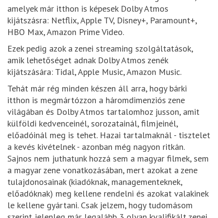
amelyek már itthon is képesek Dolby Atmos
kijátszásra: Netflix, Apple TV, Disney+, Paramount+,
HBO Max, Amazon Prime Video.
Ezek pedig azok a zenei streaming szolgáltatások,
amik lehetőséget adnak Dolby Atmos zenék
kijátszására: Tidal, Apple Music, Amazon Music.
Tehát már rég minden készen áll arra, hogy bárki
itthon is megmártózzon a háromdimenziós zene
világában és Dolby Atmos tartalomhoz jusson, amit
külföldi kedvenceinél, sorozatainál, filmjeinél,
előadóinál meg is tehet. Hazai tartalmaknál - tisztelet
a kevés kivételnek - azonban még nagyon ritkán.
Sajnos nem juthatunk hozzá sem a magyar filmek, sem
a magyar zene vonatkozásában, mert azokat a zene
tulajdonosainak (kiadóknak, managementeknek,
előadóknak) meg kellene rendelni és azokat valakinek
le kellene gyártani. Csak jelzem, hogy tudomásom
szerint jelenleg már legalább 3 olyan kvalifikált zenei