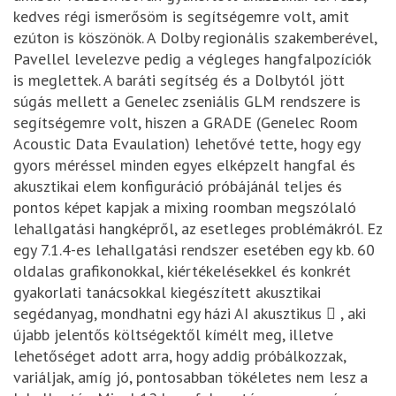
kedves régi ismerősöm is segítségemre volt, amit
ezúton is köszönök. A Dolby regionális szakemberével,
Pavellel levelezve pedig a végleges hangfalpozíciók
is meglettek. A baráti segítség és a Dolbytól jött
súgás mellett a Genelec zseniális GLM rendszere is
segítségemre volt, hiszen a GRADE (Genelec Room
Acoustic Data Evaulation) lehetővé tette, hogy egy
gyors méréssel minden egyes elképzelt hangfal és
akusztikai elem konfiguráció próbájánál teljes és
pontos képet kapjak a mixing roomban megszólaló
lehallgatási hangképről, az esetleges problémákról. Ez
egy 7.1.4-es lehallgatási rendszer esetében egy kb. 60
oldalas grafikonokkal, kiértékelésekkel és konkrét
gyakorlati tanácsokkal kiegészített akusztikai
segédanyag, mondhatni egy házi AI akusztikus  , aki
újabb jelentős költségektől kímélt meg, illetve
lehetőséget adott arra, hogy addig próbálkozzak,
variáljak, amíg jó, pontosabban tökéletes nem lesz a