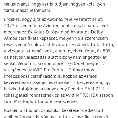
tanúsítványt, hogy azt is tudjam, hogyan kell ilyen
tartalmakat létrehozni.
Érdekes, hogy újra az Audmax felé vezetett az út.
2022 őszén már az Avid regionális disztribútoraként
megrendezték Kelet-Európa első hivatalos Dolby
Atmos certifikált képzését, melyen volt szerencsém
részt venni. Az oktatást hivatalos Avid oktató tartotta,
a vizsgateszt nehéz volt, angol nyelven folyt, és 80%-
os helyes válaszadás alatt bizony nem engedtek át
senkit. Végül óriási örömömre 47/50-nel meglett a
vizsgám és az AVID Pro Tools – Dolby Atmos
Professional certifikációm is. Közben az Atmos
keveréshez szükséges eszközöket is beszereztem, így
büszke tulajdonosa vagyok egy Genelec SAM 7.1.4
lehallgatási rendszernek és az Avid MTRX HDX alapon
futó Pro Tools Ultimate rendszernek.
Közben a stúdióm akusztikai kezelése is elkészült,
amiben Törzsök István gyakorlott akusztikai tervező,