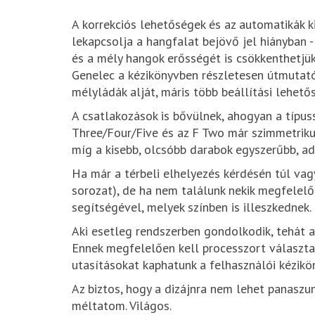
A korrekciós lehetőségek és az automatikák k
lekapcsolja a hangfalat bejövő jel hiányban -
és a mély hangok erősségét is csökkenthetjü
Genelec a kézikönyvben részletesen útmutatót
mélyládák alját, máris több beállítási lehető
A csatlakozások is bővülnek, ahogyan a típu
Three/Four/Five és az F Two már szimmetrikus
míg a kisebb, olcsóbb darabok egyszerűbb, a
Ha már a térbeli elhelyezés kérdésén túl vagy
sorozat), de ha nem találunk nekik megfelelő 
segítségével, melyek színben is illeszkednek.
Aki esetleg rendszerben gondolkodik, tehát ak
Ennek megfelelően kell processzort választan
utasításokat kaphatunk a felhasználói kézikö
Az biztos, hogy a dizájnra nem lehet panaszu
méltatom. Világos.