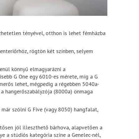
hetetlen tényével, otthon is lehet fémházba
enteriőrhöz, rögtön két színben, selyem
tlenül könnyű elmagyarázni a
gkisebb G One egy 6010-es mérete, míg a G
 ismerős lehet, mégpedig a régebben 5040a-
nek a hangerőszabályzója (8000a) önmaga
t már szólni G Five (vagy 8050) hangfalat,
hetősen jól illeszthető bárhova, alapvetően a
gye a stúdiós kategória színe a Genelec-nél,