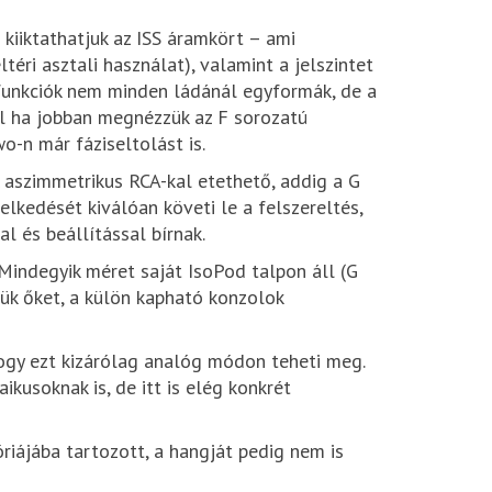
kiiktathatjuk az ISS áramkört – ami
éri asztali használat), valamint a jelszintet
 funkciók nem minden ládánál egyformák, de a
ul ha jobban megnézzük az F sorozatú
o-n már fáziseltolást is.
 aszimmetrikus RCA-kal etethető, addig a G
lkedését kiválóan követi le a felszereltés,
 és beállítással bírnak.
 Mindegyik méret saját IsoPod talpon áll (G
tjük őket, a külön kapható konzolok
 hogy ezt kizárólag analóg módon teheti meg.
kusoknak is, de itt is elég konkrét
riájába tartozott, a hangját pedig nem is