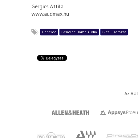
Gergics Attila
www.audmax.hu
Genelec
Genelec Home Audio
G és F sorozat
Az AUD