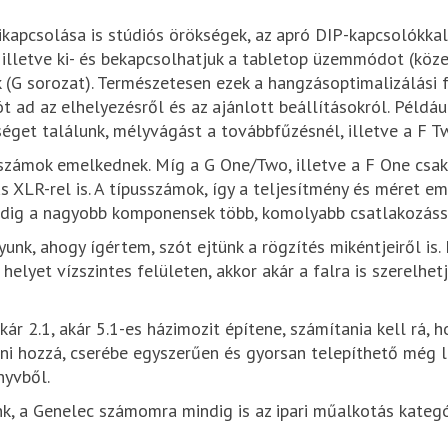
ikapcsolása is stúdiós örökségek, az apró DIP-kapcsolókkal 
 illetve ki- és bekapcsolhatjuk a tabletop üzemmódot (közelt
k (G sorozat). Természetesen ezek a hangzásoptimalizálási
 ad az elhelyezésről és az ajánlott beállításokról. Példá
séget találunk, mélyvágást a továbbfűzésnél, illetve a F Tw
sszámok emelkednek. Míg a G One/Two, illetve a F One csak
 XLR-rel is. A típusszámok, így a teljesítmény és méret eme
ddig a nagyobb komponensek több, komolyabb csatlakozással
unk, ahogy ígértem, szót ejtünk a rögzítés mikéntjeiről is.
helyet vízszintes felületen, akkor akár a falra is szerelhe
ár 2.1, akár 5.1-es házimozit építene, számítania kell rá,
i hozzá, cserébe egyszerűen és gyorsan telepíthető még lai
nyvből.
nk, a Genelec számomra mindig is az ipari műalkotás kategó