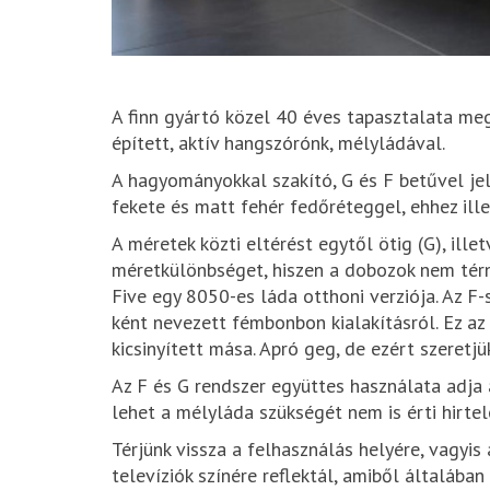
A finn gyártó közel 40 éves tapasztalata me
épített, aktív hangszórónk, mélyládával.
A hagyományokkal szakító, G és F betűvel je
fekete és matt fehér fedőréteggel, ehhez ill
A méretek közti eltérést egytől ötig (G), ill
méretkülönbséget, hiszen a dobozok nem térne
Five egy 8050-es láda otthoni verziója. Az F
ként nevezett fémbonbon kialakításról. Ez az
kicsinyített mása. Apró geg, de ezért szeretjü
Az F és G rendszer együttes használata adja a
lehet a mélyláda szükségét nem is érti hirte
Térjünk vissza a felhasználás helyére, vagyis 
televíziók színére reflektál, amiből általában