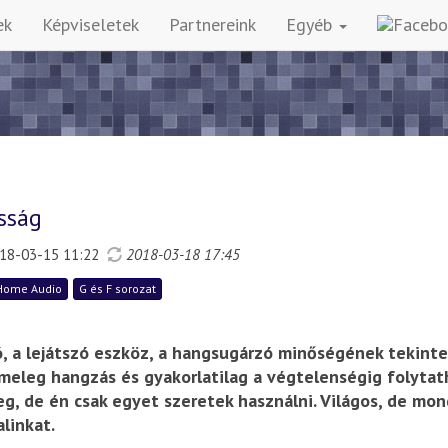
ek
Képviseletek
Partnereink
Egyéb
sság
18-03-15 11:22
2018-03-18 17:45
Home Audio
G és F sorozat
, a lejátszó eszköz, a hangsugárzó minőségének tekintet
eleg hangzás és gyakorlatilag a végtelenségig folytath
eg, de én csak egyet szeretek használni. Világos, de mon
linkat.