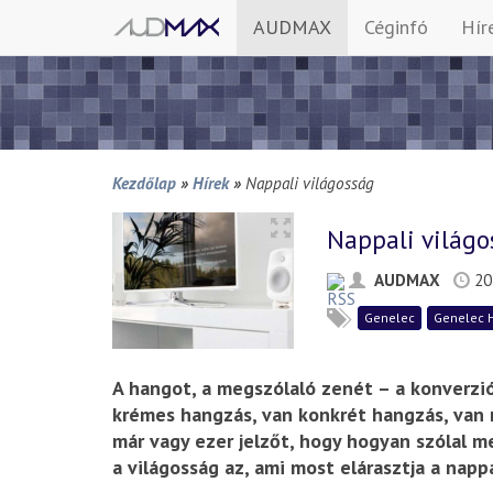
AUDMAX
Céginfó
Hír
Kezdőlap
»
Hírek
»
Nappali világosság
Nappali világo
AUDMAX
20
Genelec
Genelec 
A hangot, a megszólaló zenét – a konverzió
krémes hangzás, van konkrét hangzás, van m
már vagy ezer jelzőt, hogy hogyan szólal m
a világosság az, ami most elárasztja a nappa