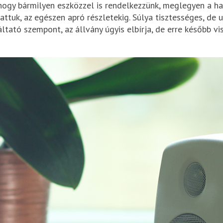
 hogy bármilyen eszközzel is rendelkezzünk, meglegyen a ha
ttuk, az egészen apró részletekig. Súlya tisztességes, de
ltató szempont, az állvány úgyis elbírja, de erre később vi