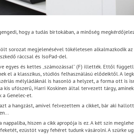
gengedi, hogy a tudás birtokában, a minőség megkérdőjelez
lölt sorozat megjelenésével tökéletesen alkalmazkodik az 
eszkedő ráccsal és IsoPad-del.
etve egyes és kettes „számozással” (F) illették. Ettől függe
k el a klasszikus, stúdiós felhasználású elődeiktől. A le
-szériás mélyládáknál is hasonló a helyzet, a forma ott is
 a kis ufószerű, Harri Koskinen által tervezett tárgy, ami
k a Genelec-et.
zt a hangzást, amivel felvezettem a cikket, bár aki hallot
len…
a nappaliba, hiszen a cikk apropója is ez. A két szín megle
 feketét, ezüstöt vagy fehéret tudunk vásárolni. A szürke u