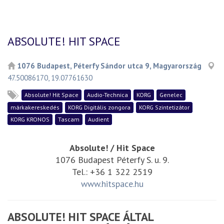
ABSOLUTE! HIT SPACE
1076 Budapest, Péterfy Sándor utca 9, Magyarország
47.50086170, 19.07761630
Absolute! Hit Space
Audio-Technica
KORG
Genelec
márkakereskedés
KORG Digitális zongora
KORG Szintetizátor
KORG KRONOS
Tascam
Audient
Absolute! / Hit Space
1076 Budapest Péterfy S. u. 9.
Tel.: +36 1 322 2519
www.hitspace.hu
ABSOLUTE! HIT SPACE ÁLTAL