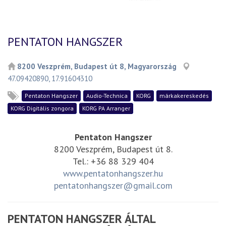
PENTATON HANGSZER
8200 Veszprém, Budapest út 8, Magyarország
47.09420890, 17.91604310
Pentaton Hangszer
Audio-Technica
KORG
márkakereskedés
KORG Digitális zongora
KORG PA Arranger
Pentaton Hangszer
8200 Veszprém, Budapest út 8.
Tel.: +36 88 329 404
www.pentatonhangszer.hu
pentatonhangszer@gmail.com
PENTATON HANGSZER ÁLTAL