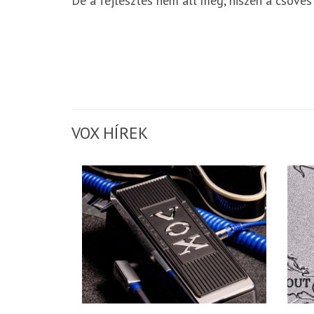
De a fejlesztés nem áll meg, hiszen a csöves
VOX HÍREK