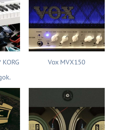
t? KORG
Vox MVX150
gok.