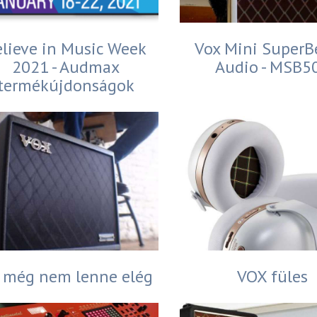
elieve in Music Week
Vox Mini SuperB
2021 - Audmax
Audio - MSB5
termékújdonságok
 még nem lenne elég
VOX füles