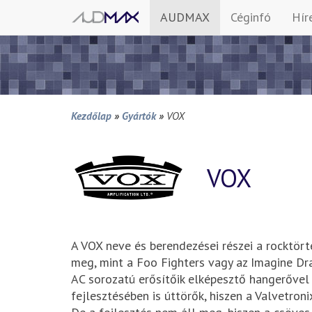
AUDMAX
Céginfó
Hír
Kezdőlap
»
Gyártók
»
VOX
VOX
A VOX neve és berendezései részei a rocktör
meg, mint a Foo Fighters vagy az Imagine Dr
AC sorozatú erősítőik elképesztő hangerővel 
fejlesztésében is úttörők, hiszen a Valvetron