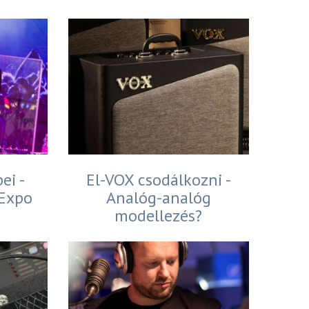
ei -
El-VOX csodálkozni -
 Expo
Analóg-analóg
modellezés?