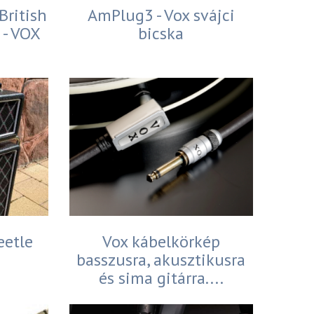
British
AmPlug3 - Vox svájci
 - VOX
bicska
eetle
Vox kábelkörkép
basszusra, akusztikusra
és sima gitárra....