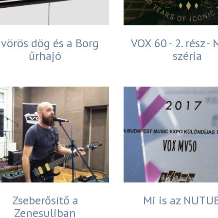
 vörös dög és a Borg
VOX 60 - 2. rész -
űrhajó
széria
Zseberősítő a
Mi is az NUTU
Zenesuliban