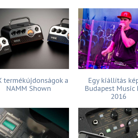
 termékújdonságok a
Egy kiállítás kép
NAMM Shown
Budapest Music
2016