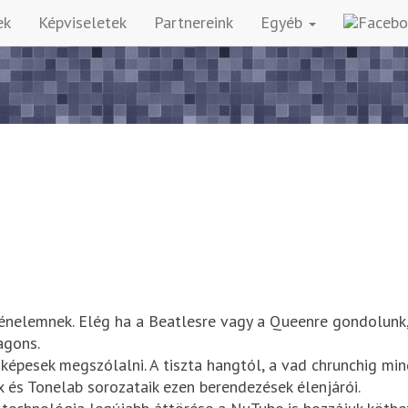
ek
Képviseletek
Partnereink
Egyéb
ténelemnek. Elég ha a Beatlesre vagy a Queenre gondolunk,
agons.
képesek megszólalni. A tiszta hangtól, a vad chrunchig mi
ix és Tonelab sorozataik ezen berendezések élenjárói.