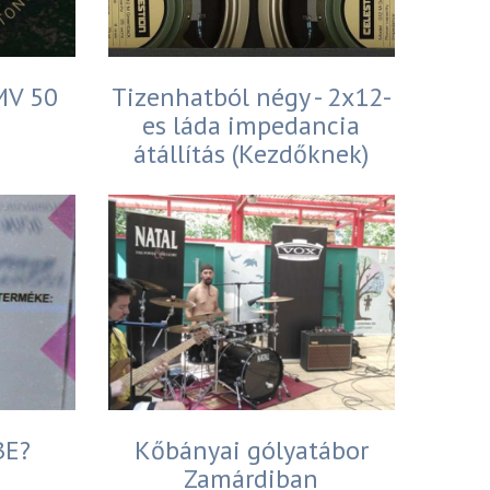
 MV 50
Tizenhatból négy - 2x12-
es láda impedancia
átállítás (Kezdőknek)
BE?
Kőbányai gólyatábor
Zamárdiban