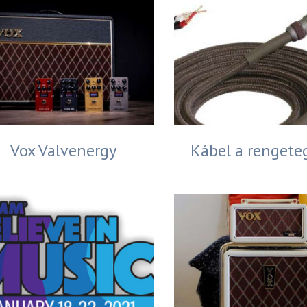
Vox Valvenergy
Kábel a rengete