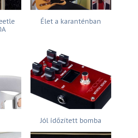
eetle
Élet a karanténban
0A
Jól időzített bomba