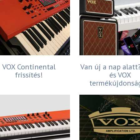
VOX Continental
Van új a nap alat
frissítés!
és VOX
termékújdonsá