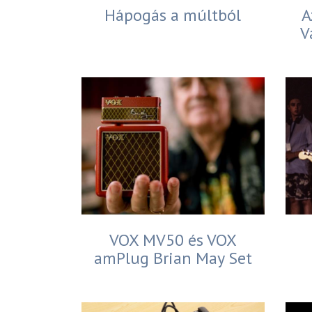
Hápogás a múltból
A
V
VOX MV50 és VOX
amPlug Brian May Set