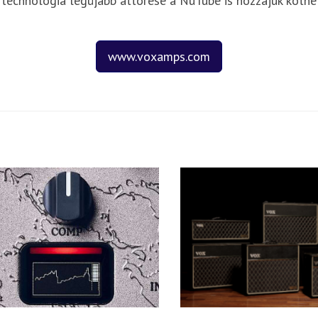
 technológia legújabb áttörése a NuTube is hozzájuk köthe
www.voxamps.com